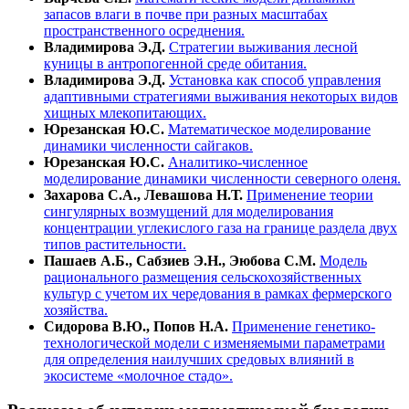
запасов влаги в почве при разных масштабах
пространственного осреднения.
Владимирова Э.Д.
Стратегии выживания лесной
куницы в антропогенной среде обитания.
Владимирова Э.Д.
Установка как способ управления
адаптивными стратегиями выживания некоторых видов
хищных млекопитающих.
Юрезанская Ю.С.
Математическое моделирование
динамики численности сайгаков.
Юрезанская Ю.С.
Аналитико-численное
моделирование динамики численности северного оленя.
Захарова С.А., Левашова Н.Т.
Применение теории
сингулярных возмущений для моделирования
концентрации углекислого газа на границе раздела двух
типов растительности.
Пашаев А.Б., Сабзиев Э.Н., Эюбова С.М.
Модель
рационального размещения сельскохозяйственных
культур с учетом их чередования в рамках фермерского
хозяйства.
Сидорова В.Ю., Попов Н.А.
Применение генетико-
технологической модели с изменяемыми параметрами
для определения наилучших средовых влияний в
экосистеме «молочное стадо».