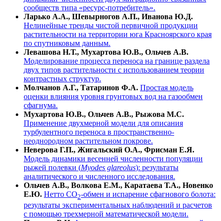
сообществ типа «ресурс-потребитель».
Ларько А.А., Шевырногов А.П., Иванова Ю.Д.
Нелинейные тренды чистой первичной продукции
растительности на территории юга Красноярского края
по спутниковым данным.
Левашова Н.Т., Мухартова Ю.В., Ольчев А.В.
Моделирование процесса переноса на границе раздела
двух типов растительности с использованием теории
контрастных структур.
Молчанов А.Г., Татаринов Ф.А.
Простая модель
оценки влияния уровня грунтовых вод на газообмен
сфагнума.
Мухартова Ю.В., Ольчев А.В., Рыжова М.С.
Применение двухмерной модели для описания
турбулентного переноса в пространственно-
неоднородном растительном покрове.
Неверова Г.П., Жигальский О.А., Фрисман Е.Я.
Модель динамики весенней численности популяции
рыжей полевки (
Myodes glareolus
): результаты
аналитического и численного исследования.
Ольчев А.В., Волкова Е.М., Каратаева Т.А., Новенко
Е.Ю.
Нетто СО
-обмен и испарение сфагнового болота:
2
результаты экспериментальных наблюдений и расчетов
с помощью трехмерной математической модели.