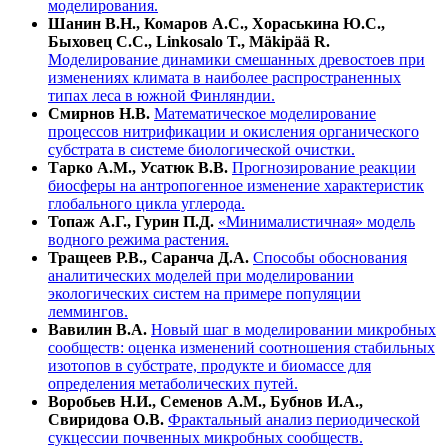
моделирования.
Шанин В.Н., Комаров А.С., Хораськина Ю.С.,
Быховец С.С., Linkosalo T., Mäkipää R.
Моделирование динамики смешанных древостоев при
изменениях климата в наиболее распространенных
типах леса в южной Финляндии.
Смирнов Н.В.
Математическое моделирование
процессов нитрификации и окисления органического
субстрата в системе биологической очистки.
Тарко А.М., Усатюк В.В.
Прогнозирование реакции
биосферы на антропогенное изменение характеристик
глобального цикла углерода.
Топаж А.Г., Гурин П.Д.
«Минималистичная» модель
водного режима растения.
Тращеев Р.В., Саранча Д.А.
Способы обоснования
аналитических моделей при моделировании
экологических систем на примере популяции
леммингов.
Вавилин В.А.
Новый шаг в моделировании микробных
сообществ: оценка изменений соотношения стабильных
изотопов в субстрате, продукте и биомассе для
определения метаболических путей.
Воробьев Н.И., Семенов А.М., Бубнов И.А.,
Свиридова О.В.
Фрактальный анализ периодической
сукцессии почвенных микробных сообществ.