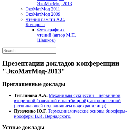
ЭкоМатМод 2013
ЭкоМатМод 2011
ЭкоМатМод 2009
Чтения памяти А.С.
Комарова
Фотографии с
чтений (автор М.П.
Шашков)
Презентации докладов конференции
"ЭкоМатМод-2013"
Приглашенные доклады
Титлянова А.А.
Механизмы сукцессий – первичной,
вторичной (залежной и пастбищной), антропогенной
(возникающей под влиянием водохранилища).
Пузаченко Ю.Г.
Термодинамические основы биосферы-
ноосферы В.И. Вернадского.
Устные доклады