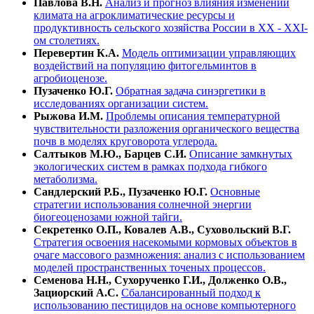
Павлова В.Н.
Анализ и прогноз влияния изменений
климата на агроклиматические ресурсы и
продуктивность сельского хозяйства России в XX - XXI-
ом столетиях.
Перевертин К.А.
Модель оптимизации управляющих
воздействий на популяцию фитогельминтов в
агробиоценозе.
Пузаченко Ю.Г.
Обратная задача синэргетики в
исследованиях организации систем.
Рыжова И.М.
Проблемы описания температурной
чувствительности разложения органического вещества
почв в моделях круговорота углерода.
Салтыков М.Ю., Барцев С.И.
Описание замкнутых
экологических систем в рамках подхода гибкого
метаболизма.
Сандлерский Р.Б., Пузаченко Ю.Г.
Основные
стратегии использования солнечной энергии
биогеоценозами южной тайги.
Секретенко О.П., Ковалев А.В., Суховольский В.Г.
Стратегия освоения насекомыми кормовых объектов в
очаге массового размножения: анализ с использованием
моделей пространственных точеных процессов.
Семенова Н.Н., Сухорученко Г.И., Долженко О.В.,
Зациорский А.С.
Сбалансированный подход к
использованию пестицидов на основе компьютерного