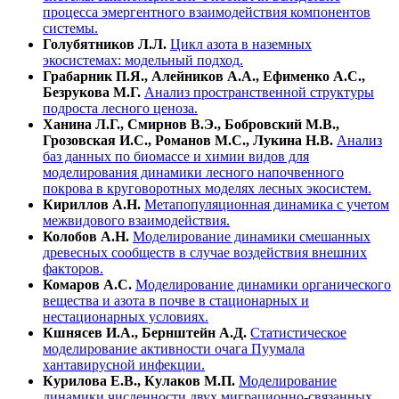
процесса эмергентного взаимодействия компонентов
системы.
Голубятников Л.Л.
Цикл азота в наземных
экосистемах: модельный подход.
Грабарник П.Я., Алейников А.А., Ефименко А.С.,
Безрукова М.Г.
Анализ пространственной структуры
подроста лесного ценоза.
Ханина Л.Г., Смирнов В.Э., Бобровский М.В.,
Грозовская И.С., Романов М.С., Лукина Н.В.
Анализ
баз данных по биомассе и химии видов для
моделирования динамики лесного напочвенного
покрова в круговоротных моделях лесных экосистем.
Кириллов А.Н.
Метапопуляционная динамика с учетом
межвидового взаимодействия.
Колобов А.Н.
Моделирование динамики смешанных
древесных сообществ в случае воздействия внешних
факторов.
Комаров А.С.
Моделирование динамики органического
вещества и азота в почве в стационарных и
нестационарных условиях.
Кшнясев И.А., Бернштейн А.Д.
Статистическое
моделирование активности очага Пуумала
хантавирусной инфекции.
Курилова Е.В., Кулаков М.П.
Моделирование
динамики численности двух миграционно-связанных