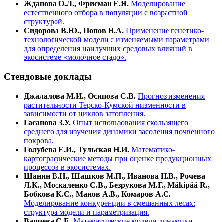
Жданова О.Л., Фрисман Е.Я.
Моделирование
естественного отбора в популяции с возрастной
структурой.
Сидорова В.Ю., Попов Н.А.
Применение генетико-
технологической модели с изменяемыми параметрами
для определения наилучших средовых влияний в
экосистеме «молочное стадо».
Стендовые доклады
Джалалова М.И., Осипова С.В.
Прогноз изменения
растительности Терско-Кумской низменности в
зависимости от циклов затопления.
Гасанова З.У.
Опыт использования скользящего
среднего для изучения динамики засоления почвенного
покрова.
Голубева Е.И., Тульская Н.И.
Математико-
картографические методы при оценке продукционных
процессов в экосистемах.
Шанин В.Н., Шашков М.П., Иванова Н.В., Рочева
Л.К., Москаленко С.В., Безрукова М.Г., Mäkipää R.,
Бобкова К.С., Манов А.В., Комаров А.С.
Моделирование конкуренции в смешанных лесах:
структура модели и параметризация.
Варчева С.Е.
Математические модели динамики