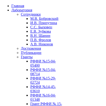
Главная
Лаборатория
Сотрудники
М.В. Бобровский
И.В. Припутина
С.С. Быховец
Е.В. Зубкова
В.Н. Шанин
П.В. Фролов
А.В. Никонов
Достижения
Публикации
Гранты
РФФИ №15-04-
05400
РФФИ №15-04-
08714
РФФИ №15-29-
02724
РФФИ №14-45-
03610
РФФИ №16-04-
01348
Грант РФФИ № 15-