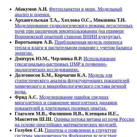
Абакумов А.И.
Фитопланктон в море. Модельный
анализ и оценки.
Архангельская Т.А., Хохлова О.С., Мякшина Т.Н.
Моделирование гидрологического режима лесостепных
почв при различном землепользовании (на примере
Воронежской опытной станции ВНИИ кукурузы).
Воротынцев А.В.
Приближенная модель переноса
тепла и влаги в растительном покрове с учетом баланса
энергии.
Дмитрук Ю.М., Черлинка В.Р.
Использование
гексагонально-растровых ЦМР в почвенно-
экологических исследованиях.
Долгоносов Б.М., Корчагин К.А.
Модель для
статистического анализа флуктуирующих показателей
химического и микробиологического состава речной
воды.
Фрид А.С.
Моделирование ошибок средних
многолетних и сравнение многолетних динамик
показателей в длительных полевых опытах.
Глаголев М.В., Филиппов И.В., Клепцова И.Е.,
Максютов Ш.Ш.
Оценка потока метана из почв России
на основе простейших математических моделей.
Голубев С.Н.
Гипотеза о появлении в структуре
системы закономерности Фибоначчи вследствие