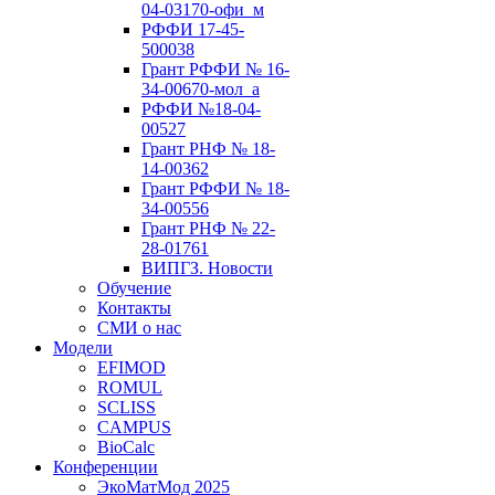
04-03170-офи_м
РФФИ 17-45-
500038
Грант РФФИ № 16-
34-00670-мол_а
РФФИ №18-04-
00527
Грант РНФ № 18-
14-00362
Грант РФФИ № 18-
34-00556
Грант РНФ № 22-
28-01761
ВИПГЗ. Новости
Обучение
Контакты
СМИ о нас
Модели
EFIMOD
ROMUL
SCLISS
CAMPUS
BioCalc
Конференции
ЭкоМатМод 2025