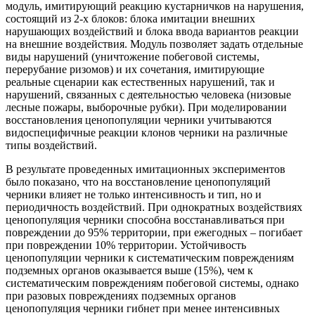
модуль, имитирующий реакцию кустарничков на нарушения,
состоящий из 2-х блоков: блока имитации внешних
нарушающих воздействий и блока ввода вариантов реакции
на внешние воздействия. Модуль позволяет задать отдельные
виды нарушений (уничтожение побеговой системы,
перерубание ризомов) и их сочетания, имитирующие
реальные сценарии как естественных нарушений, так и
нарушений, связанных с деятельностью человека (низовые
лесные пожары, выборочные рубки). При моделировании
восстановления ценопопуляции черники учитываются
видоспецифичные реакции клонов черники на различные
типы воздействий.
В результате проведенных имитационных экспериментов
было показано, что на восстановление ценопопуляций
черники влияет не только интенсивность и тип, но и
периодичность воздействий. При однократных воздействиях
ценопопуляция черники способна восстанавливаться при
повреждении до 95% территории, при ежегодных – погибает
при повреждении 10% территории. Устойчивость
ценопопуляции черники к систематическим повреждениям
подземных органов оказывается выше (15%), чем к
систематическим повреждениям побеговой системы, однако
при разовых повреждениях подземных органов
ценопопуляция черники гибнет при менее интенсивных