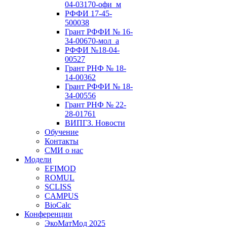
04-03170-офи_м
РФФИ 17-45-
500038
Грант РФФИ № 16-
34-00670-мол_а
РФФИ №18-04-
00527
Грант РНФ № 18-
14-00362
Грант РФФИ № 18-
34-00556
Грант РНФ № 22-
28-01761
ВИПГЗ. Новости
Обучение
Контакты
СМИ о нас
Модели
EFIMOD
ROMUL
SCLISS
CAMPUS
BioCalc
Конференции
ЭкоМатМод 2025