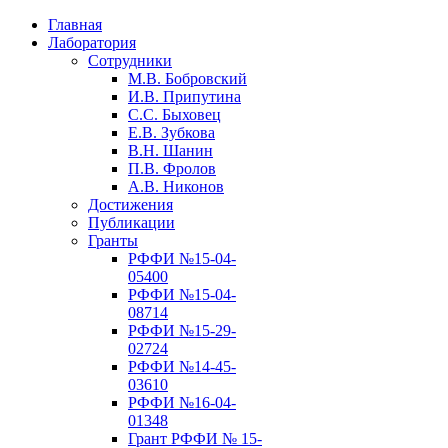
Главная
Лаборатория
Сотрудники
М.В. Бобровский
И.В. Припутина
С.С. Быховец
Е.В. Зубкова
В.Н. Шанин
П.В. Фролов
А.В. Никонов
Достижения
Публикации
Гранты
РФФИ №15-04-
05400
РФФИ №15-04-
08714
РФФИ №15-29-
02724
РФФИ №14-45-
03610
РФФИ №16-04-
01348
Грант РФФИ № 15-