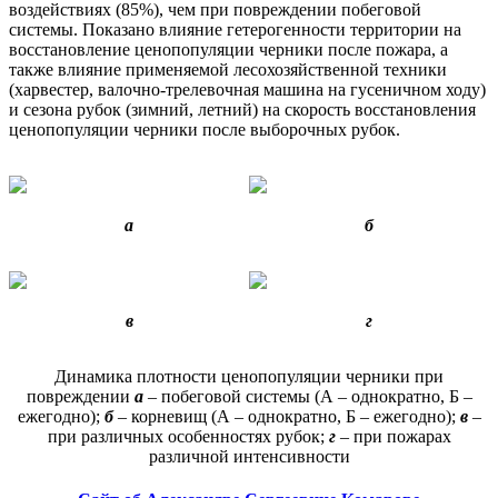
воздействиях (85%), чем при повреждении побеговой
системы. Показано влияние гетерогенности территории на
восстановление ценопопуляции черники после пожара, а
также влияние применяемой лесохозяйственной техники
(харвестер, валочно-трелевочная машина на гусеничном ходу)
и сезона рубок (зимний, летний) на скорость восстановления
ценопопуляции черники после выборочных рубок.
а
б
в
г
Динамика плотности ценопопуляции черники при
повреждении
а
– побеговой системы (А – однократно, Б –
ежегодно);
б
– корневищ (А – однократно, Б – ежегодно);
в
–
при различных особенностях рубок;
г
– при пожарах
различной интенсивности