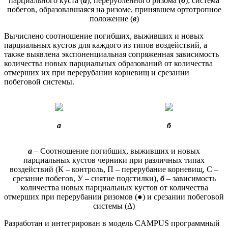
парциального куста (
а
); перерубленного ризома (
б
); система
побегов, образовавшаяся на ризоме, принявшем ортотропное
положение (
в
)
Вычислено соотношение погибших, выживших и новых
парциальных кустов для каждого из типов воздействий, а
также выявлена экспоненциальная сопряженная зависимость
количества новых парциальных образований от количества
отмерших их при перерубании корневищ и срезании
побеговой системы.
а
б
а
– Соотношение погибших, выживших и новых
парциальных кустов черники при различных типах
воздействий (К ­– контроль, П – перерубание корневищ, С –
срезание побегов, У – снятие подстилки),
б
– зависимость
количества новых парциальных кустов от количества
отмерших при перерубании ризомов (●) и срезании побеговой
системы (Δ)
Разработан и интегрирован в модель CAMPUS программный