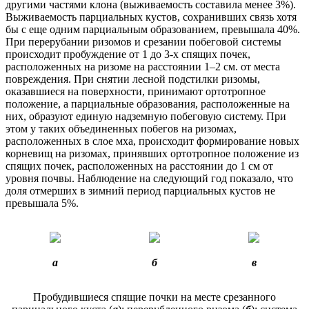
другими частями клона (выживаемость составила менее 3%).
Выживаемость парциальных кустов, сохранивших связь хотя
бы с еще одним парциальным образованием, превышала 40%.
При перерубании ризомов и срезании побеговой системы
происходит пробуждение от 1 до 3-х спящих почек,
расположенных на ризоме на расстоянии 1–2 см. от места
повреждения. При снятии лесной подстилки ризомы,
оказавшиеся на поверхности, принимают ортотропное
положение, а парциальные образования, расположенные на
них, образуют единую надземную побеговую систему. При
этом у таких объединенных побегов на ризомах,
расположенных в слое мха, происходит формирование новых
корневищ на ризомах, принявших ортотропное положение из
спящих почек, расположенных на расстоянии до 1 см от
уровня почвы. Наблюдение на следующий год показало, что
доля отмерших в зимний период парциальных кустов не
превышала 5%.
а
б
в
Пробудившиеся спящие почки на месте срезанного