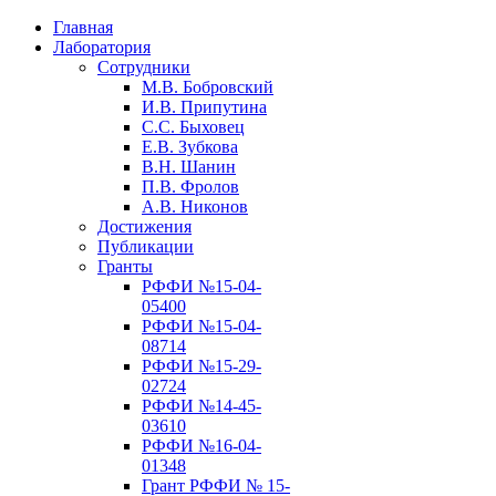
Главная
Лаборатория
Сотрудники
М.В. Бобровский
И.В. Припутина
С.С. Быховец
Е.В. Зубкова
В.Н. Шанин
П.В. Фролов
А.В. Никонов
Достижения
Публикации
Гранты
РФФИ №15-04-
05400
РФФИ №15-04-
08714
РФФИ №15-29-
02724
РФФИ №14-45-
03610
РФФИ №16-04-
01348
Грант РФФИ № 15-