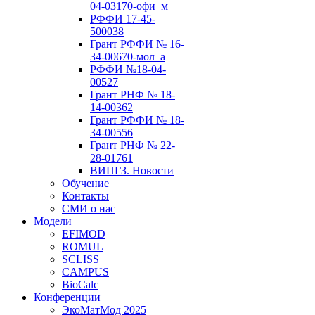
04-03170-офи_м
РФФИ 17-45-
500038
Грант РФФИ № 16-
34-00670-мол_а
РФФИ №18-04-
00527
Грант РНФ № 18-
14-00362
Грант РФФИ № 18-
34-00556
Грант РНФ № 22-
28-01761
ВИПГЗ. Новости
Обучение
Контакты
СМИ о нас
Модели
EFIMOD
ROMUL
SCLISS
CAMPUS
BioCalc
Конференции
ЭкоМатМод 2025