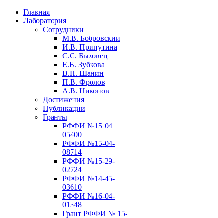
Главная
Лаборатория
Сотрудники
М.В. Бобровский
И.В. Припутина
С.С. Быховец
Е.В. Зубкова
В.Н. Шанин
П.В. Фролов
А.В. Никонов
Достижения
Публикации
Гранты
РФФИ №15-04-
05400
РФФИ №15-04-
08714
РФФИ №15-29-
02724
РФФИ №14-45-
03610
РФФИ №16-04-
01348
Грант РФФИ № 15-