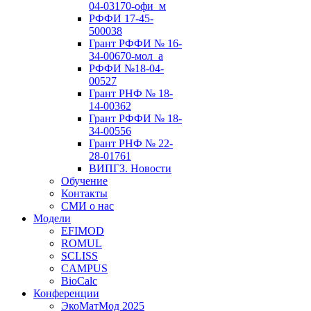
04-03170-офи_м
РФФИ 17-45-
500038
Грант РФФИ № 16-
34-00670-мол_а
РФФИ №18-04-
00527
Грант РНФ № 18-
14-00362
Грант РФФИ № 18-
34-00556
Грант РНФ № 22-
28-01761
ВИПГЗ. Новости
Обучение
Контакты
СМИ о нас
Модели
EFIMOD
ROMUL
SCLISS
CAMPUS
BioCalc
Конференции
ЭкоМатМод 2025